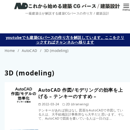
一級建築士が解説する建築CGパースの作り方 / 建築設計
コ
youtubeでも建築CGパースの作り方を解説しています。ここをクリ
ックすればチャンネルへ移ります
ン
Home
AutoCAD
3D (modeling)
テ
ン
ツ
3D (modeling)
へ
移
AutoCAD 作図/モデリングの効率を上
動
げる – テンキーのすすめ –
2022-03-24
2D (dranwing)
テンキーがあれば損はなし 図面をAutoCADで作図してい
る人は、大手組織設計事務所なら大半だと思います。そし
て、AutoCADで図面を書いている人は一日のほ…