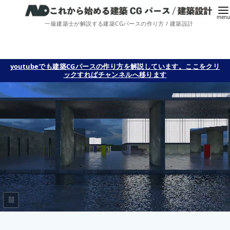
一級建築士が解説する建築CGパースの作り方 / 建築設計
コ
youtubeでも建築CGパースの作り方を解説しています。ここをクリ
ックすればチャンネルへ移ります
ン
テ
ン
ツ
へ
移
動