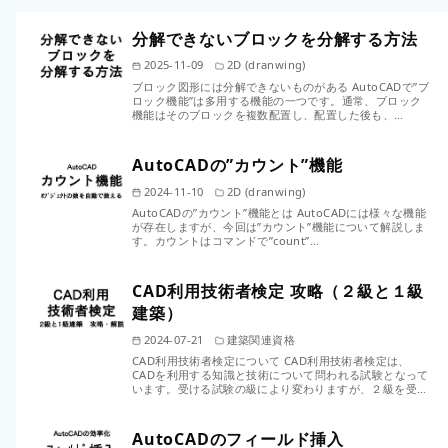
分解できないブロックを分解する方法
2025-11-09
2D (dranwing)
ブロック図形には分解できないものがある AutoCADで”ブ
ロック機能”は多用する機能の一つです。通常、ブロック
機能はそのブロックを複数配置し、配置した後も、…
AutoCADの”カウント”機能
2024-11-10
2D (dranwing)
AutoCADの”カウント”機能とは AutoCADには様々な機能
が存在しますが、今回は”カウント”機能について解説しま
す。カウントはコマンドで”count”…
CAD利用技術者検定 攻略（２級と１級
建築）
2024-07-21
建築関連資格
CAD利用技術者検定について CAD利用技術者検定は、
CADを利用する知識と技術について問われる試験となって
います。受ける試験の級により変わりますが、２級を受…
AutoCADのフィールド挿入