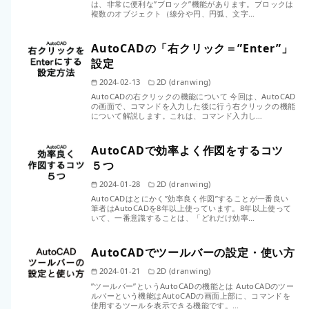
は、非常に便利な”ブロック”機能があります。ブロックは
複数のオブジェクト（線分や円、円弧、文字…
AutoCADの「右クリック＝”Enter”」
設定
2024-02-13
2D (dranwing)
AutoCADの右クリックの機能について 今回は、AutoCAD
の画面で、コマンドを入力した後に行う右クリックの機能
について解説します。これは、コマンド入力し…
AutoCADで効率よく作図をするコツ
５つ
2024-01-28
2D (dranwing)
AutoCADはとにかく”効率良く作図”することが一番良い
筆者はAutoCADを8年以上使っています。8年以上使って
いて、一番意識することは、「どれだけ効率…
AutoCADでツールバーの設定・使い方
2024-01-21
2D (dranwing)
”ツールバー”というAutoCADの機能とは AutoCADのツー
ルバーという機能はAutoCADの画面上部に、コマンドを
使用するツールを表示できる機能です。…