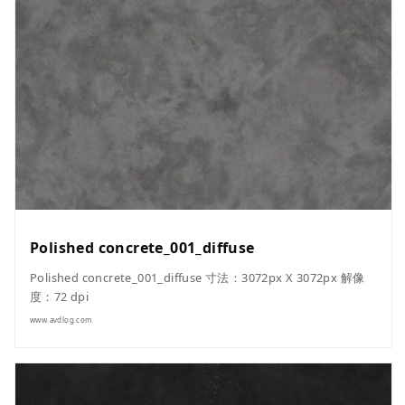
Polished concrete_001_diffuse
Polished concrete_001_diffuse 寸法：3072px X 3072px 解像
度：72 dpi
www.avdlog.com