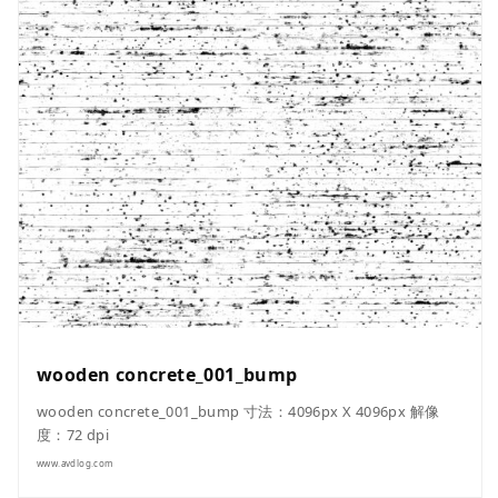
wooden concrete_001_bump
wooden concrete_001_bump 寸法：4096px X 4096px 解像
度：72 dpi
www.avdlog.com