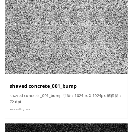
shaved concrete_001_bump
shaved concrete_001_bump 寸法：1024px X 1024px 解像度：
72 dpi
www.avdlog.com