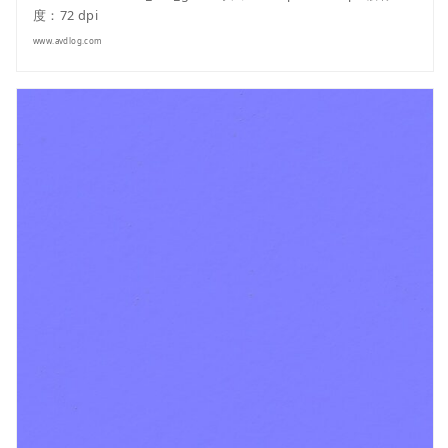
度：72 dpi
www.avdlog.com