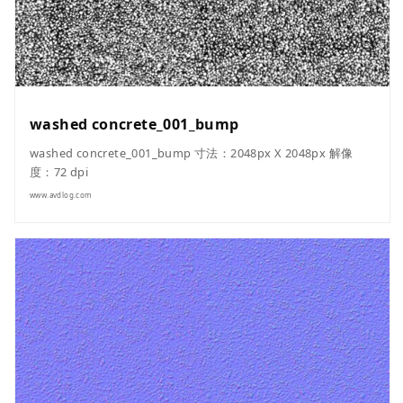
washed concrete_001_bump
washed concrete_001_bump 寸法：2048px X 2048px 解像
度：72 dpi
www.avdlog.com