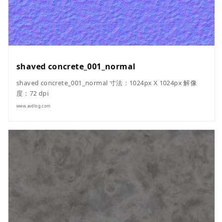
shaved concrete_001_normal
shaved concrete_001_normal 寸法：1024px X 1024px 解像
度：72 dpi
www.avdlog.com