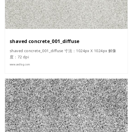
shaved concrete_001_diffuse
shaved concrete_001_diffuse 寸法：1024px X 1024px 解像
度：72 dpi
www.avdlog.com