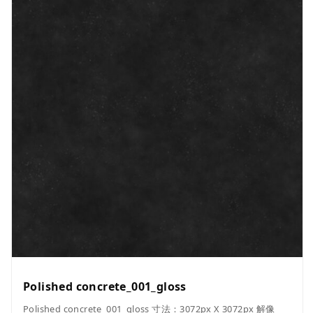
Polished concrete_001_gloss
Polished concrete_001_gloss 寸法：3072px X 3072px 解像