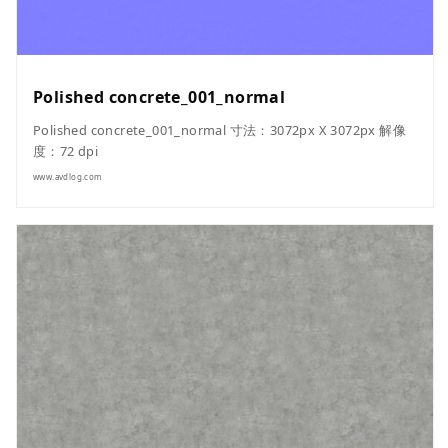
Polished concrete_001_normal
Polished concrete_001_normal 寸法：3072px X 3072px 解像
度：72 dpi
www.avdlog.com