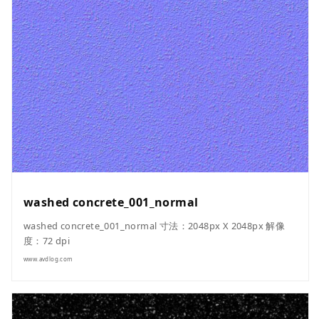
washed concrete_001_normal
washed concrete_001_normal 寸法：2048px X 2048px 解像
度：72 dpi
www.avdlog.com