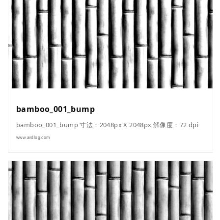
bamboo_001_bump
bamboo_001_bump 寸法：2048px X 2048px 解像度：72 dpi
www.avdlog.com