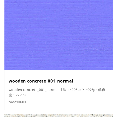
wooden concrete_001_normal
wooden concrete_001_normal 寸法：4096px X 4096px 解像
度：72 dpi
www.avdlog.com