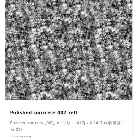
Polished concrete_002_refl
Polished concrete_002_refl 寸法：1417px X 1417px 解像度：
72 dpi
www.avdlog.com