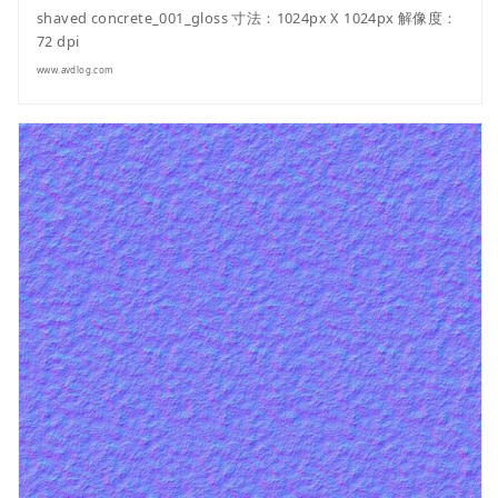
shaved concrete_001_gloss 寸法：1024px X 1024px 解像度：
72 dpi
www.avdlog.com