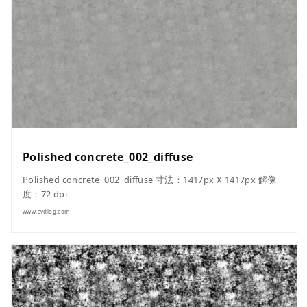
Polished concrete_002_diffuse
Polished concrete_002_diffuse 寸法：1417px X 1417px 解像
度：72 dpi
www.avdlog.com