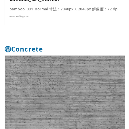
bamboo_001_normal 寸法：2048px X 2048px 解像度：72 dpi
www.avdlog.com
⑧Concrete