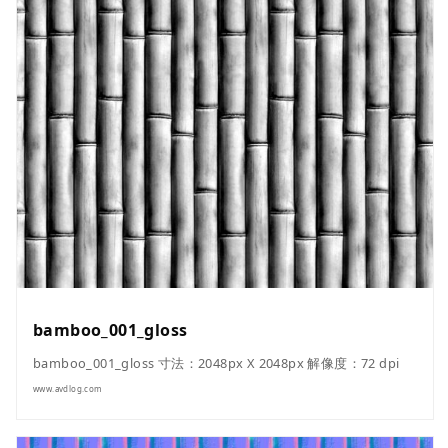
bamboo_001_gloss
bamboo_001_gloss 寸法：2048px X 2048px 解像度：72 dpi
www.avdlog.com