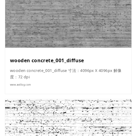
wooden concrete_001_diffuse
wooden concrete_001_diffuse 寸法：4096px X 4096px 解像
度：72 dpi
www.avdlog.com