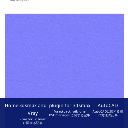
Home
3dsmax and
plugin for 3dsmax
AutoCAD
forestpack railclone
AutoCADに関する操
Vray
PSDmanager に関する記事
作方法の記事
vray for 3dsmax
に関する記事