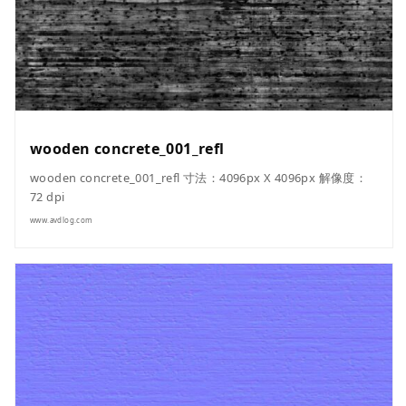
wooden concrete_001_refl
wooden concrete_001_refl 寸法：4096px X 4096px 解像度：
72 dpi
www.avdlog.com