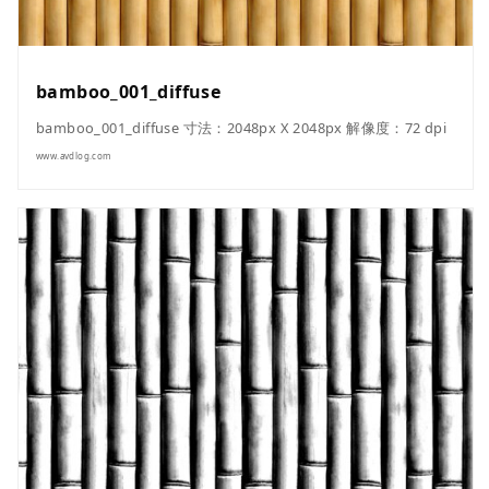
bamboo_001_diffuse
bamboo_001_diffuse 寸法：2048px X 2048px 解像度：72 dpi
www.avdlog.com