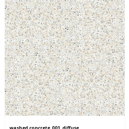
washed concrete_001_diffuse