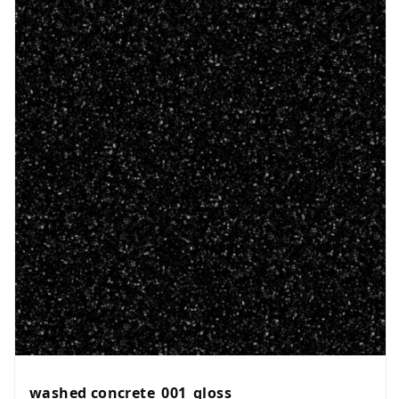
washed concrete_001_gloss