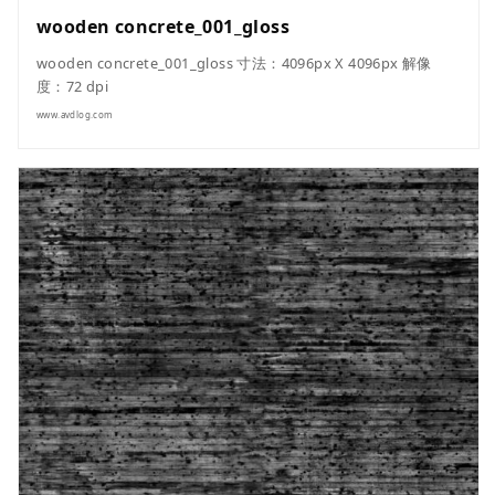
wooden concrete_001_gloss
wooden concrete_001_gloss 寸法：4096px X 4096px 解像
度：72 dpi
www.avdlog.com