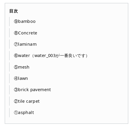
目次
⑨bamboo
⑧Concrete
⑦laminam
⑥water（water_003が一番良いです）
⑤mesh
④lawn
③brick pavement
②tile carpet
①asphalt