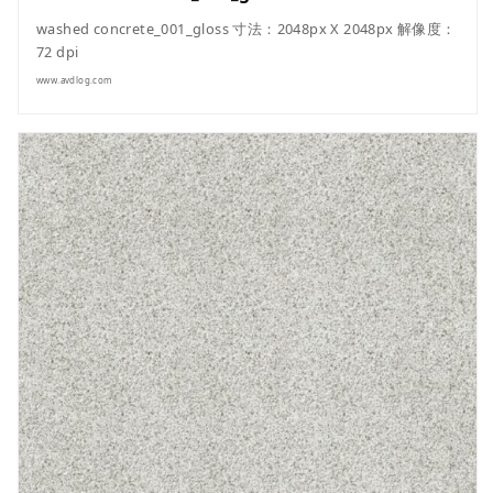
washed concrete_001_gloss 寸法：2048px X 2048px 解像度：
72 dpi
www.avdlog.com