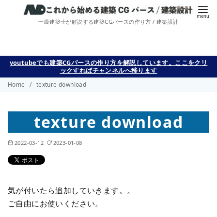
一級建築士が解説する建築CGパースの作り方 / 建築設計
コ
youtubeでも建築CGパースの作り方を解説しています。ここをクリ
ックすればチャンネルへ移ります
ン
Home
texture download
テ
ン
ツ
texture download
へ
移
2022-03-12
2023-01-08
動
気が付いたら追加していきます。。
ご自由にお使いください。