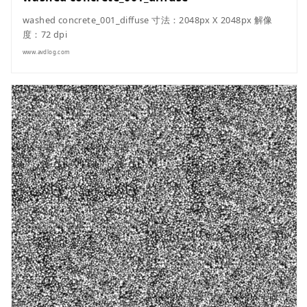
washed concrete_001_diffuse 寸法：2048px X 2048px 解像
度：72 dpi
www.avdlog.com