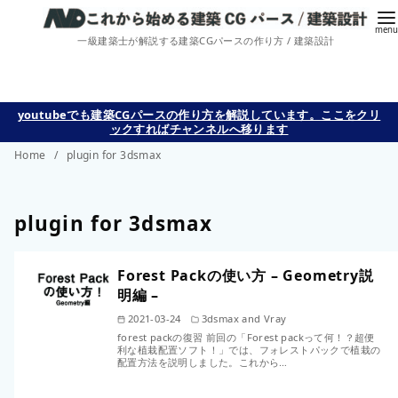
一級建築士が解説する建築CGパースの作り方 / 建築設計
コ
youtubeでも建築CGパースの作り方を解説しています。ここをクリ
ックすればチャンネルへ移ります
ン
Home
plugin for 3dsmax
テ
ン
ツ
plugin for 3dsmax
へ
移
Forest Packの使い方 – Geometry説
動
明編 –
2021-03-24
3dsmax and Vray
forest packの復習 前回の「Forest packって何！？超便
利な植栽配置ソフト！」では、フォレストパックで植栽の
配置方法を説明しました。これから…