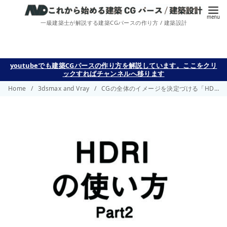
一級建築士が解説する建築CGパースの作り方 / 建築設計
コ
youtubeでも建築CGパースの作り方を解説しています。ここをクリ
ックすればチャンネルへ移ります
ン
Home
3dsmax and Vray
CGの全体のイメージを決定づける「HDRI」とは- part 2 –
テ
ン
ツ
へ
移
動