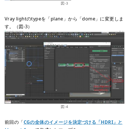
図-3
Vray lightのtypeを「plane」から「dome」に変更しま
す。（図-3）
図-4
前回の「
CGの全体のイメージを決定づける「HDRI」と