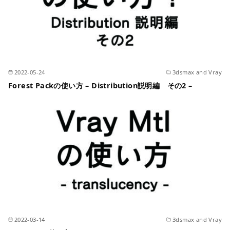
2022-05-24
3dsmax and Vray
Forest Packの使い方 – Distribution説明編 その2 –
2022-03-14
3dsmax and Vray