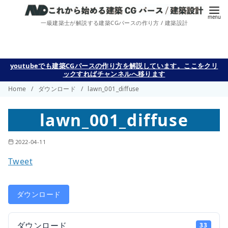
一級建築士が解説する建築CGパースの作り方 / 建築設計
コ
youtubeでも建築CGパースの作り方を解説しています。ここをクリ
ックすればチャンネルへ移ります
ン
Home
ダウンロード
lawn_001_diffuse
テ
ン
lawn_001_diffuse
ツ
へ
2022-04-11
移
動
Tweet
ダウンロード
ダウンロード
33