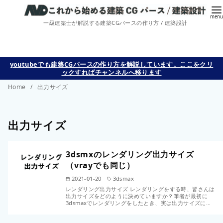
一級建築士が解説する建築CGパースの作り方 / 建築設計
コ
youtubeでも建築CGパースの作り方を解説しています。ここをクリ
ックすればチャンネルへ移ります
ン
Home
出力サイズ
テ
ン
ツ
出力サイズ
へ
移
3dsmxのレンダリング出力サイズ
動
（vrayでも同じ）
2021-01-20
3dsmax
レンダリング出力サイズ レンダリングをする時、皆さんは
出力サイズをどのように決めていますか？筆者が最初に
3dsmaxでレンダリングをしたとき、実は出力サイズに…