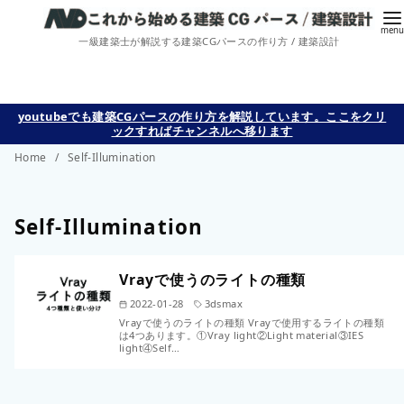
一級建築士が解説する建築CGパースの作り方 / 建築設計
コ
youtubeでも建築CGパースの作り方を解説しています。ここをクリ
ックすればチャンネルへ移ります
ン
Home
Self-Illumination
テ
ン
ツ
Self-Illumination
へ
移
Vrayで使うのライトの種類
動
2022-01-28
3dsmax
Vrayで使うのライトの種類 Vrayで使用するライトの種類
は4つあります。①Vray light②Light material③IES
light④Self…