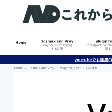
3dsmax and Vray
plugin f
Home
vray for 3dsmaxに関
forestpack railc
する記事
関す
コ
youtubeでも
ン
Home
3dsmax and Vray
Vrayで使うのライトの種類
テ
ン
ツ
へ
移
動