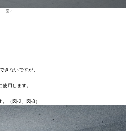
図-1
な設定はできないですが、
に使用します。
（図-2、図-3）